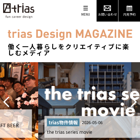
MENU
お問い合わせ
内見予約
働く一人暮らしをクリエイティブに楽
しむメディア
trias物件情報
2026-05-06
the trias series movie