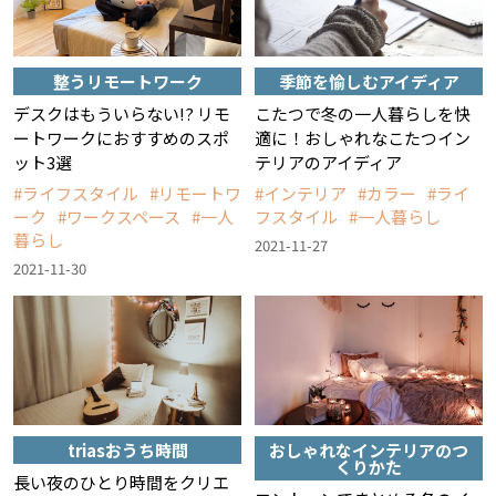
整うリモートワーク
季節を愉しむアイディア
デスクはもういらない!? リモ
こたつで冬の一人暮らしを快
ートワークにおすすめのスポ
適に！おしゃれなこたつイン
ット3選
テリアのアイディア
ライフスタイル
リモートワ
インテリア
カラー
ライ
ーク
ワークスペース
一人
フスタイル
一人暮らし
暮らし
2021-11-27
2021-11-30
triasおうち時間
おしゃれなインテリアのつ
くりかた
長い夜のひとり時間をクリエ