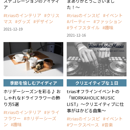
スデコレーションのアイディ
まありがとうございまし
ア
た！〜
triasのインテリア
クリス
triasのインスピ
イベント
マス
グッズ
デザイン
パーティー
ファッション
ライフスタイル
趣味
2021-12-19
2021-12-16
季節を愉しむアイディア
クリエイティブな１日
ホリデーシーズンを彩る♪ お
triasオフラインイベントの
しゃれなドライフラワーの飾
「WORKAHOLIC MUSIC
り方5選
LIST」〜クリエイティブに仕
事がはかどる曲集〜
triasのインテリア
ドライ
フラワー
ホリデーシーズ
triasのインスピ
イベント
ン
趣味
ワークスペース
音楽