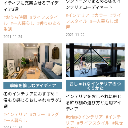
ワントーンでまとめる冬のイ
イティブに充実させるアイデ
ンテリアコーディネート
ィア3選
インテリア
カラー
ライ
おうち時間
ライフスタイ
フスタイル
一人暮らし部
ル
一人暮らし
香りのある
屋
生活
2021-11-22
2021-11-24
おしゃれなインテリアのつ
季節を愉しむアイディア
くりかた
冬のインテリアにおすすめ！
インテリアをおしゃれに魅せ
温もり感じるおしゃれなラグ3
る飾り棚の選び方と活用アイ
選
ディア
インテリア
カラー
ラグ
triasのインテリア
インテ
一人暮らし
リア
ライフスタイル
見せ
2021-11-18