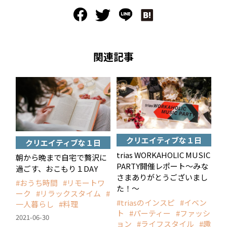
関連記事
クリエイティブな１日
クリエイティブな１日
trias WORKAHOLIC MUSIC
朝から晩まで自宅で贅沢に
PARTY開催レポート〜みな
過ごす、おこもり１DAY
さまありがとうございまし
おうち時間
リモートワ
た！〜
ーク
リラックスタイム
triasのインスピ
イベン
一人暮らし
料理
ト
パーティー
ファッシ
2021-06-30
ョン
ライフスタイル
趣