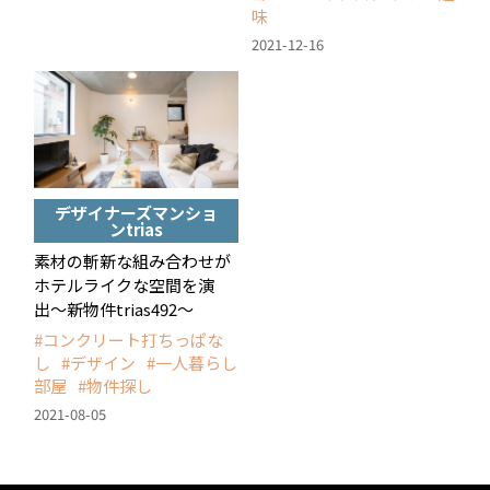
味
2021-12-16
デザイナーズマンショ
ンtrias
素材の斬新な組み合わせが
ホテルライクな空間を演
出〜新物件trias492〜
コンクリート打ちっぱな
し
デザイン
一人暮らし
部屋
物件探し
2021-08-05
<