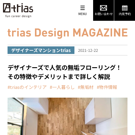
MENU
お問い合わせ
内見予約
デザイナーズマンションtrias
2021-12-22
デザイナーズで人気の無垢フローリング！
その特徴やデメリットまで詳しく解説
triasのインテリア
一人暮らし
無垢材
物件情報