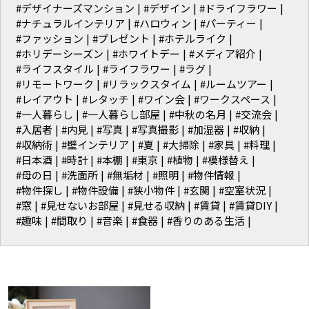
#デザイナーズマンション
#デザイン
#ドライフラワー
#ナチュラルインテリア
#ハロウィン
#パーティー
#ファッション
#プレゼント
#ホテルライク
#ホリデーシーズン
#ホワイトデー
#メディア紹介
#ライフスタイル
#ライフラワー
#ラグ
#リモートワーク
#リラックスタイム
#ルームツアー
#レイアウト
#レタッチ
#ワイン会
#ワークスペース
#一人暮らし
#一人暮らし部屋
#中秋の名月
#交流会
#入居者
#内見
#写真
#写真撮影
#加湿器
#収納
#収納術
#壁インテリア
#夏
#大掃除
#家具
#料理
#日本酒
#時計
#本棚
#東京
#植物
#模様替え
#母の日
#洗面所
#無垢材
#照明
#物件情報
#物件探し
#物件設備
#狭小物件
#玄関
#空室状況
#窓
#見せないお部屋
#見せる収納
#賃貸
#賃貸DIY
#趣味
#間取り
#音楽
#食器
#香りのある生活