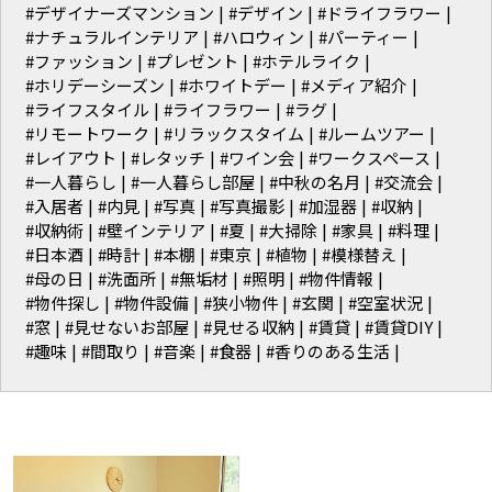
#デザイナーズマンション
#デザイン
#ドライフラワー
#ナチュラルインテリア
#ハロウィン
#パーティー
#ファッション
#プレゼント
#ホテルライク
#ホリデーシーズン
#ホワイトデー
#メディア紹介
#ライフスタイル
#ライフラワー
#ラグ
#リモートワーク
#リラックスタイム
#ルームツアー
#レイアウト
#レタッチ
#ワイン会
#ワークスペース
#一人暮らし
#一人暮らし部屋
#中秋の名月
#交流会
#入居者
#内見
#写真
#写真撮影
#加湿器
#収納
#収納術
#壁インテリア
#夏
#大掃除
#家具
#料理
#日本酒
#時計
#本棚
#東京
#植物
#模様替え
#母の日
#洗面所
#無垢材
#照明
#物件情報
#物件探し
#物件設備
#狭小物件
#玄関
#空室状況
#窓
#見せないお部屋
#見せる収納
#賃貸
#賃貸DIY
#趣味
#間取り
#音楽
#食器
#香りのある生活