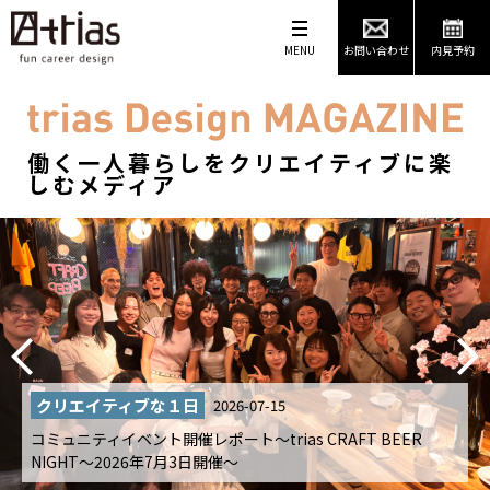
MENU
お問い合わせ
内見予約
働く一人暮らしをクリエイティブに楽
しむメディア
trias物件情報
2026-05-06
T BEER
the trias series movie