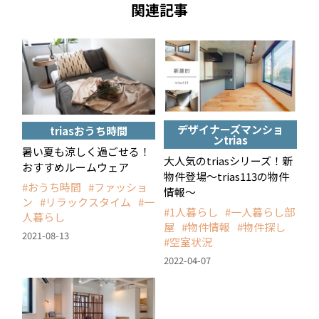
関連記事
デザイナーズマンショ
triasおうち時間
ンtrias
暑い夏も涼しく過ごせる！
大人気のtriasシリーズ！新
おすすめルームウェア
物件登場〜trias113の物件
おうち時間
ファッショ
情報〜
ン
リラックスタイム
一
1人暮らし
一人暮らし部
人暮らし
屋
物件情報
物件探し
2021-08-13
空室状況
2022-04-07