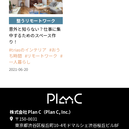
整うリモートワーク
意外と知らない？仕事に集
中するためのスペース作
り！
triasのインテリア
おう
ち時間
リモートワーク
一人暮らし
2021-06-20
<
>
株式会社 Plan C（Plan C, Inc.）
SNS
〒150-0031
東京都渋谷区桜丘町10-4モドマルシェ渋谷桜丘ビル8F