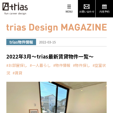
MENU
お問い合わせ
内見予約
trias物件情報
2022-03-15
2022年3月～trias最新賃貸物件一覧～
お部屋探し
一人暮らし
物件情報
物件探し
空室状
況
賃貸