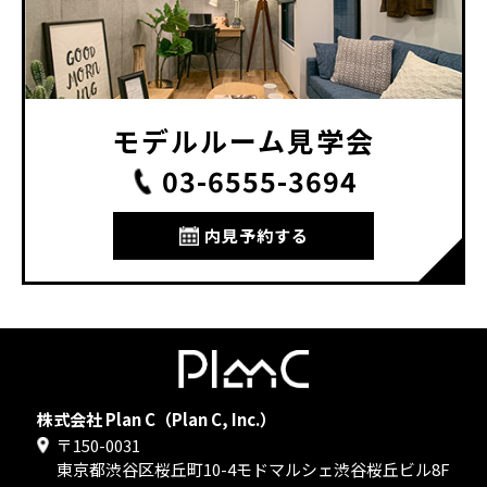
モデルルーム見学会
03-6555-3694
内見予約する
<
>
株式会社 Plan C（Plan C, Inc.）
SNS
〒150-0031
東京都渋谷区桜丘町10-4モドマルシェ渋谷桜丘ビル8F